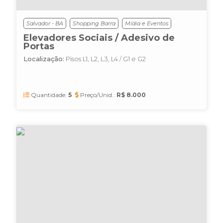
Salvador - BA
Shopping Barra
Mídia e Eventos
Elevadores Sociais / Adesivo de
Portas
Localização:
Pisos L1, L2, L3, L4 / G1 e G2
Quantidade:
5
Preço/Unid.:
R$ 8.000