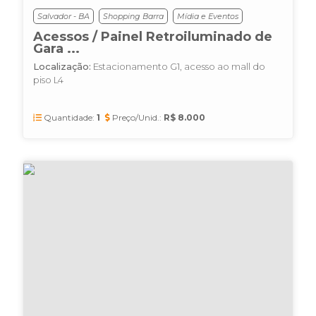
Salvador - BA
Shopping Barra
Mídia e Eventos
Acessos / Painel Retroiluminado de
Gara ...
Localização:
Estacionamento G1, acesso ao mall do
piso L4
Quantidade:
1
Preço/Unid.:
R$ 8.000