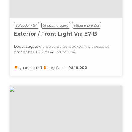
Salvador - BA
Shopping Barra
Mídia e Eventos
Exterior / Front Light Via E7-B
Localização:
Via de saída do deckpark e acesso às
garagens G1, G2 e G4 - Muro C&A
Quantidade:
1
Preço/Unid.:
R$ 10.000