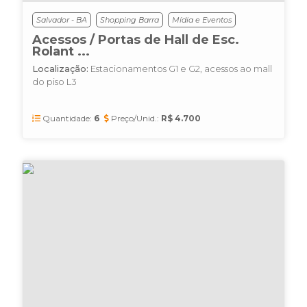
Salvador - BA
Shopping Barra
Mídia e Eventos
Acessos / Portas de Hall de Esc.
Rolant ...
Localização:
Estacionamentos G1 e G2, acessos ao mall
do piso L3
Quantidade:
6
Preço/Unid.:
R$ 4.700