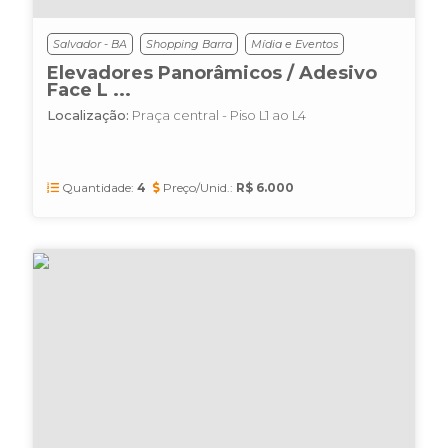
Salvador - BA
Shopping Barra
Mídia e Eventos
Elevadores Panorâmicos / Adesivo
Face L ...
Localização:
Praça central - Piso L1 ao L4
Quantidade:
4
Preço/Unid.:
R$ 6.000