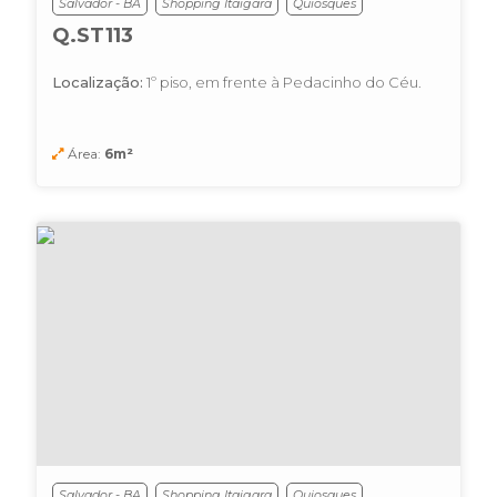
Salvador - BA
Shopping Itaigara
Quiosques
Q.ST113
Localização:
1º piso, em frente à Pedacinho do Céu.
Área:
6m²
Salvador - BA
Shopping Itaigara
Quiosques