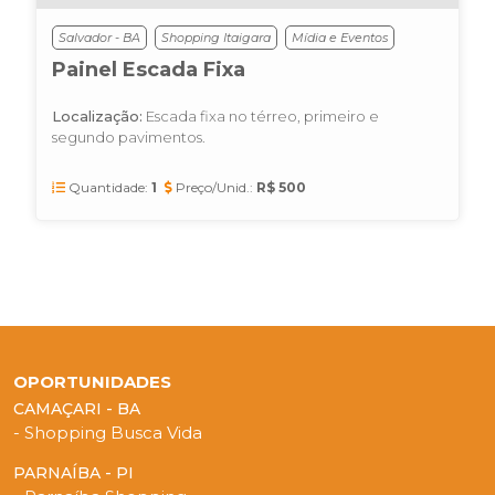
Salvador - BA
Shopping Itaigara
Mídia e Eventos
Painel Escada Fixa
Localização:
Escada fixa no térreo, primeiro e
segundo pavimentos.
Quantidade:
1
Preço/Unid.:
R$ 500
OPORTUNIDADES
CAMAÇARI - BA
- Shopping Busca Vida
PARNAÍBA - PI