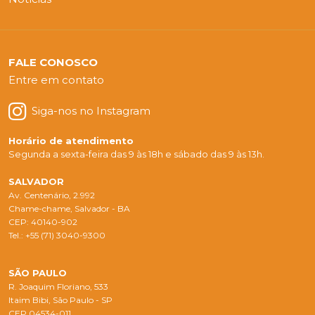
FALE CONOSCO
Entre em contato
Siga-nos no Instagram
Horário de atendimento
Segunda a sexta-feira das 9 às 18h e sábado das 9 às 13h.
SALVADOR
Av. Centenário, 2.992
Chame-chame, Salvador - BA
CEP: 40140-902
Tel.: +55 (71) 3040-9300
SÃO PAULO
R. Joaquim Floriano, 533
Itaim Bibi, São Paulo - SP
CEP 04534-011