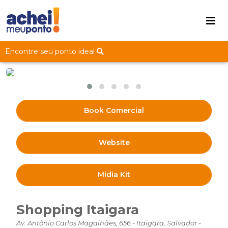
Encontre seu ponto ideal
Book Comercial
Website
Mídia Kit
Shopping Itaigara
Av. Antônio Carlos Magalhães, 656 - Itaigara, Salvador -