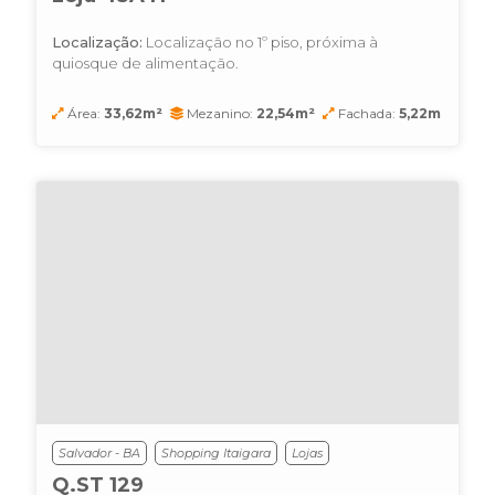
Localização:
Localização no 1º piso, próxima à
quiosque de alimentação.
Área:
33,62m²
Mezanino:
22,54m²
Fachada:
5,22m
Salvador - BA
Shopping Itaigara
Lojas
Q.ST 129