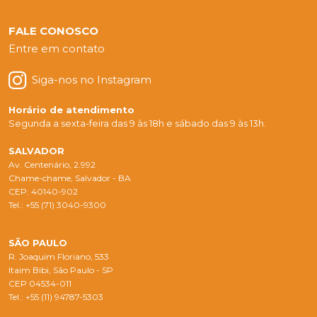
FALE CONOSCO
Entre em contato
Siga-nos no Instagram
Horário de atendimento
Segunda a sexta-feira das 9 às 18h e sábado das 9 às 13h.
SALVADOR
Av. Centenário, 2.992
Chame-chame, Salvador - BA
CEP: 40140-902
Tel.: +55 (71) 3040-9300
SÃO PAULO
R. Joaquim Floriano, 533
Itaim Bibi, São Paulo - SP
CEP 04534-011
Tel.: +55 (11) 94787-5303