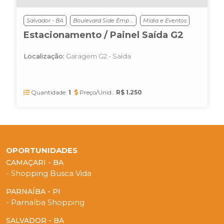
Salvador - BA
Boulevard Side Emp ...
Mídia e Eventos
Estacionamento / Painel Saída G2
Localização:
Garagem G2 - Saída
Quantidade:
1
Preço/Unid.:
R$ 1.250
OPORTUNIDADES
CAMAÇARI - BA
- Shopping Busca Vida
PARNAÍBA - PI
- Parnaíba Shopping
SALVADOR - BA