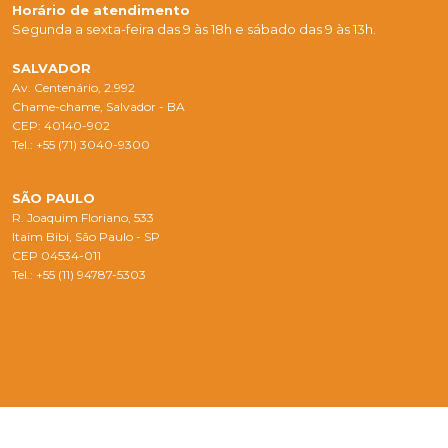
Horário de atendimento
Segunda a sexta-feira das 9 às 18h e sábado das 9 às 13h.
SALVADOR
Av. Centenário, 2.992
Chame-chame, Salvador - BA
CEP: 40140-902
Tel.: +55 (71) 3040-9300
SÃO PAULO
R. Joaquim Floriano, 533
Itaim Bibi, São Paulo - SP
CEP 04534-011
Tel.: +55 (11) 94787-5303