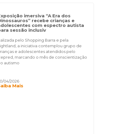
Exposição imersiva “A Era dos
Dinossauros” recebe crianças e
adolescentes com espectro autista
para sessão inclusiv
alizada pelo Shopping Barra e pela
ightland, a iniciativa contemplou grupo de
rianças e adolescentes atendidos pelo
epred, marcando o mês de conscientização
o autismo
0/04/2026
Saiba Mais