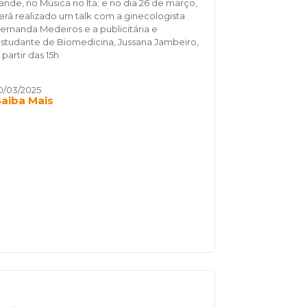
ande, no Música no Ita; e no dia 26 de março,
erá realizado um talk com a ginecologista
ernanda Medeiros e a publicitária e
studante de Biomedicina, Jussana Jambeiro,
 partir das 15h
0/03/2025
Saiba Mais