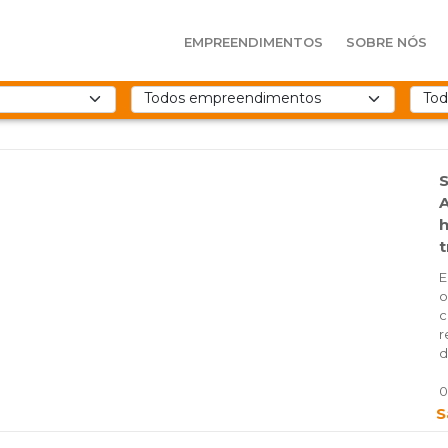
EMPREENDIMENTOS
SOBRE NÓS
S
A
h
t
E
o
c
r
d
0
S