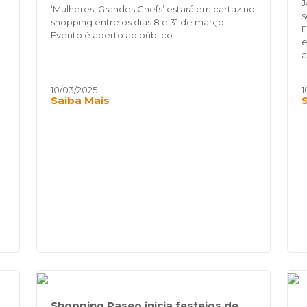
J
‘Mulheres, Grandes Chefs’ estará em cartaz no
s
shopping entre os dias 8 e 31 de março.
F
Evento é aberto ao público
e
a
10/03/2025
1
Saiba Mais
o
Shopping Paseo inicia festejos de