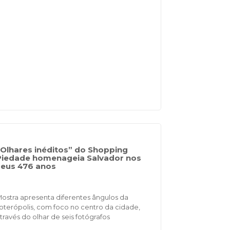
“Olhares inéditos” do Shopping
Piedade homenageia Salvador nos
seus 476 anos
ostra apresenta diferentes ângulos da
oterópolis, com foco no centro da cidade,
través do olhar de seis fotógrafos