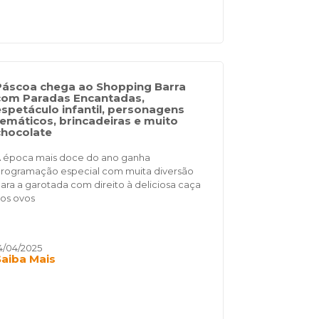
Páscoa chega ao Shopping Barra
com Paradas Encantadas,
espetáculo infantil, personagens
temáticos, brincadeiras e muito
chocolate
 época mais doce do ano ganha
rogramação especial com muita diversão
ara a garotada com direito à deliciosa caça
os ovos
4/04/2025
Saiba Mais